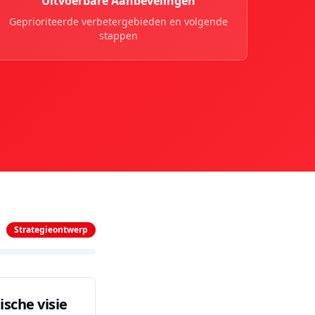
Uitvoerbare Aanbevelingen
Geprioriteerde verbetergebieden en volgende
stappen
Strategieontwerp
ische visie