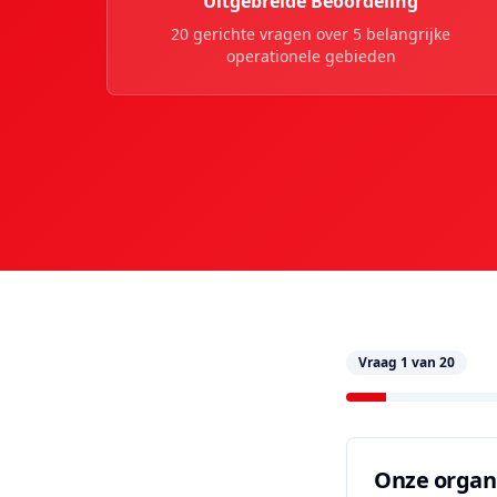
Uitgebreide Beoordeling
20 gerichte vragen over 5 belangrijke
operationele gebieden
Vraag
1
van
20
Onze organi